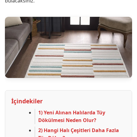
bulacaksınız.
İçindekiler
1) Yeni Alınan Halılarda Tüy
Dökülmesi Neden Olur?
2) Hangi Halı Çeşitleri Daha Fazla