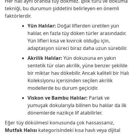
Her halı aynı oranda tüy dökmez. İplik türü ve dokuma
tekniği, bu durumun şiddetini belirleyen en önemli
faktörlerdir.
Yün Halılar:
Doğal liflerden üretilen yün
halılar, en fazla tüy döken türler arasındadır.
Yün lifleri kısa ve kıvırcık olduğu için,
adaptasyon süreci biraz daha uzun sürebilir.
Akrilik Halılar:
Yün dokusuna en yakın
sentetik tür olan akrilik, yüne benzer şekilde
bir miktar hav dökebilir. Ancak kaliteli bir Halı
Koleksiyonu içerisinden seçilen akrilik
modellerde bu durum geçicidir.
Viskon ve Bambu Halılar:
Parlak ve
yumuşak dokularıyla bilinen bu halılar da ilk
dönemlerde nazikçe lif atabilirler.
Eğer tüy dökülmesi konusunda çok hassassanız,
Mutfak Halısı
kategorisindeki kısa havlı veya dijital