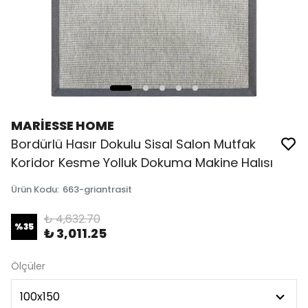
MARİESSE HOME
Bordürlü Hasır Dokulu Sisal Salon Mutfak
Koridor Kesme Yolluk Dokuma Makine Halısı
Ürün Kodu
:
663-griantrasit
₺ 4,632.70
%
35
₺ 3,011.25
Ölçüler