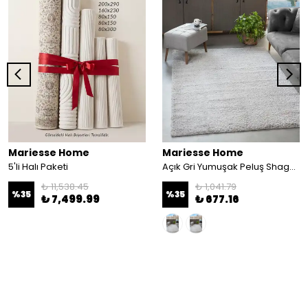
Mariesse Home
Mariesse Home
5'li Halı Paketi
Açık Gri Yumuşak Peluş Shaggy Dokuma Halı Çocuk Odası Oturma Odası Salon Halısı - açık gri
₺ 11,538.45
₺ 1,041.79
%
35
%
35
₺ 7,499.99
₺ 677.16