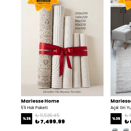
Mariesse Home
Mariess
Aspendos Akrilik Dokuma Salon Mutfak Koridor Kesme Yolluk Dokuma Makine Halısı
5'li Halı Paketi
₺ 11,538.45
₺ 1
%
35
%
35
₺ 7,499.99
₺ 