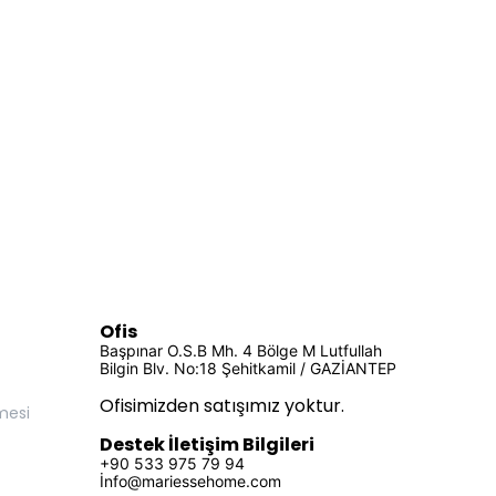
Ofis
Başpınar O.S.B Mh. 4 Bölge M Lutfullah
Bilgin Blv. No:18 Şehitkamil / GAZİANTEP
Ofisimizden satışımız yoktur.
mesi
Destek İletişim Bilgileri
+90 533 975 79 94
İ
nfo@mariessehome.com