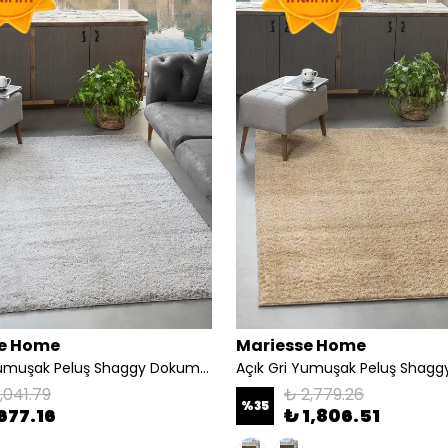
e Home
Mariesse Home
Açık Gri Yumuşak Peluş Shaggy Dokuma Halı Çocuk Odası Oturma Odası Salon Halısı - açık gri
,041.79
₺ 2,779.26
%
35
677.16
₺ 1,806.51