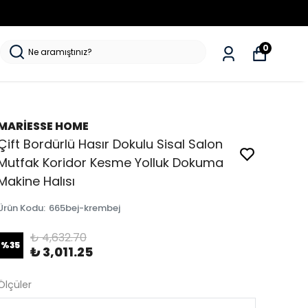
0
MARİESSE HOME
Çift Bordürlü Hasır Dokulu Sisal Salon
Mutfak Koridor Kesme Yolluk Dokuma
Makine Halısı
Ürün Kodu
:
665bej-krembej
₺ 4,632.70
%
35
₺ 3,011.25
Ölçüler