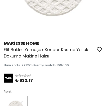
MARİESSE HOME
Elit Bukleli Yumuşak Koridor Kesme Yolluk
Dokuma Makine Halısı
Ürün Kodu
:
K279C-Kremyuvarlak-100x100
₺ 972.57
%
35
₺ 632.17
Renk