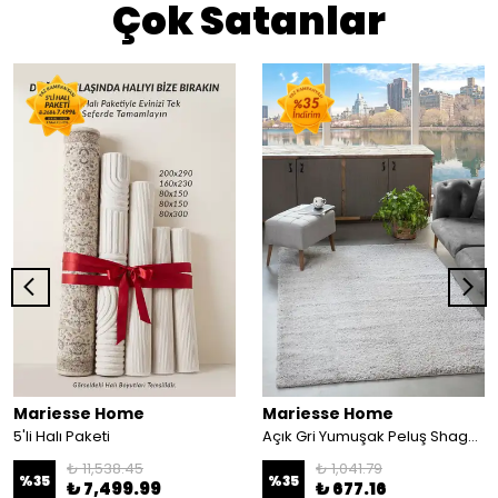
Çok Satanlar
Mariesse Home
Mariesse Home
5'li Halı Paketi
Açık Gri Yumuşak Peluş Shaggy Dokuma Halı Çocuk Odası Oturma Odası Salon Halısı - açık gri
₺ 11,538.45
₺ 1,041.79
%
35
%
35
₺ 7,499.99
₺ 677.16