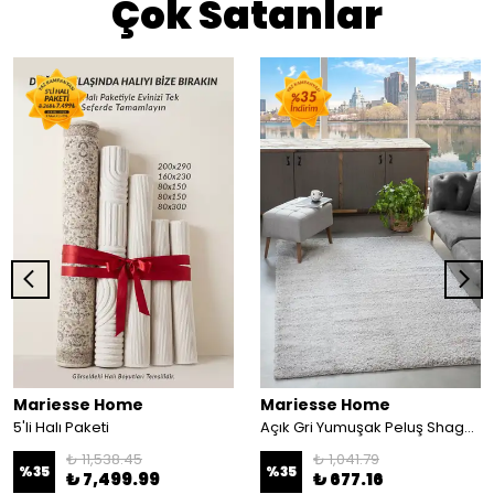
Çok Satanlar
Mariesse Home
Mariesse Home
5'li Halı Paketi
Açık Gri Yumuşak Peluş Shaggy Dokuma Halı Çocuk Odası Oturma Odası Salon Halısı - açık gri
₺ 11,538.45
₺ 1,041.79
%
35
%
35
₺ 7,499.99
₺ 677.16