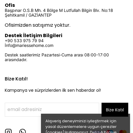
Ofis
Başpınar O.S.B Mh. 4 Bölge M Lutfullah Bilgin Blv. No:18
Şehitkamil / GAZİANTEP
Ofisimizden satışımız yoktur.
Destek İletişim Bilgileri
+90 533 975 79 94
İ
nfo@mariessehome.com
Destek saatlerimiz Pazartesi-Cuma arası 08:00-17:00
arasındadır.
Bize Katıl!
Kampanya ve sürprizlerden ilk sen haberdar ol!
Bize Katıl
Alışveriş deneyiminizi iyileştirmek için
yasal düzenlemelere uygun çerezler
(cookies) kullanıyoruz. Detaylı bilgiye