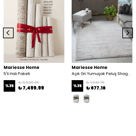
Mariesse Home
Mariesse Home
5'li Halı Paketi
Açık Gri Yumuşak Peluş Shaggy Dokuma Halı Çocuk Odası Oturma Odası Salon Halısı - açık gri
₺ 11,538.45
₺ 1,041.79
%
35
%
35
₺ 7,499.99
₺ 677.16