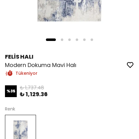
FELİS HALI
Modern Dokuma Mavi Halı
Tükeniyor
₺ 1,737.48
%
35
₺ 1,129.36
Renk