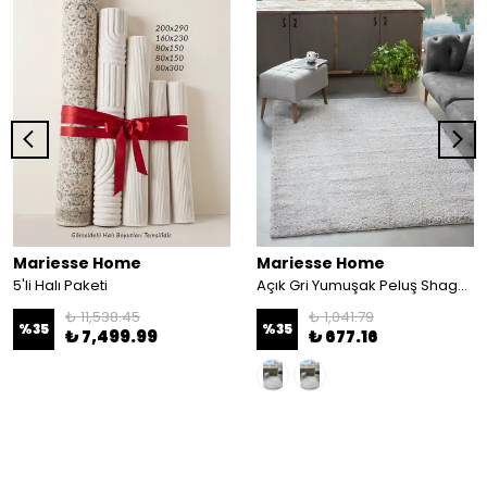
Mariesse Home
Mariesse Home
5'li Halı Paketi
Açık Gri Yumuşak Peluş Shaggy Dokuma Halı Çocuk Odası Oturma Odası Salon Halısı - açık gri
₺ 11,538.45
₺ 1,041.79
%
35
%
35
₺ 7,499.99
₺ 677.16